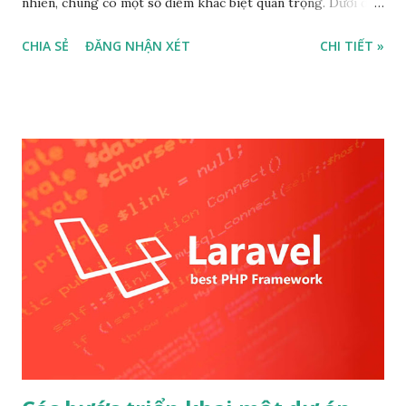
nhiên, chúng có một số điểm khác biệt quan trọng. Dưới đây
là một số so sánh giữa RoadRunner và Swoole khi sử dụng
CHIA SẺ
ĐĂNG NHẬN XÉT
CHI TIẾT »
chúng trong Laravel: 1. Kiến Trúc và Hỗ Trợ Laravel:
Swoole : Là một tiện ích mở rộng PHP cung cấp khả năng xử
lý không đồng bộ và sự kiện dựa trên giao thức TCP và UDP.
Laravel có một gói phụ thuộc riêng để hỗ trợ tích hợp
Swoole, được gọi là "laravel/swoole". Swoole giúp ứng dụng
xử lý đồng thời nhiều yêu cầu mà không cần tạo ra các quy
trình PHP mới. RoadRunner : Là một máy chủ ứng dụng PHP
đa tiến trình và hỗ trợ Laravel thông qua gói phụ thuộc
"spiral/roadrunner-laravel". RoadRunner tương tự như
Swoole, nhưng nó sử dụng một tiến trình chính để quản lý
các công nhân xử lý yêu cầu. 2. Hiệu Suất và Tiết Kiệm Tài
Nguyên: Swoole : Do Swoole được xây dựng riêng biệt như
một tiện ích mở rộng,...