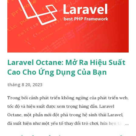
config của dự án. Trong tệp này, bạn có thể cấu hình các
thông số liên quan đến Octane như số lượng công nhân,
cổng, giao thức, v.v. 3. Kiểm Tra Các Yêu Cầu Của Ứng Dụng
Trước khi triển khai với Octane, hãy đảm bảo kiểm tra xem
các thư viện và phần mềm liên quan có tương thích với
Octane không. Điều này bao gồm kiểm...
Laravel Octane: Mở Ra Hiệu Suất
Cao Cho Ứng Dụng Của Bạn
tháng 8 20, 2023
Trong bối cảnh phát triển không ngừng của phát triển web,
tốc độ và hiệu suất được xem trọng hàng đầu. Laravel
Octane, một phần mới đột phá trong hệ sinh thái Laravel,
đã xuất hiện như một yếu tố thay đổi trò chơi, hứa hẹn tăng
cường hiệu suất của ứng dụng web của bạn. Trong phần giới