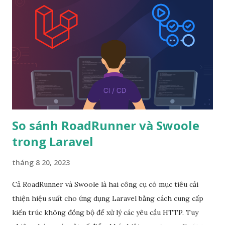
g
So sánh RoadRunner và Swoole
trong Laravel
tháng 8 20, 2023
Cả RoadRunner và Swoole là hai công cụ có mục tiêu cải
thiện hiệu suất cho ứng dụng Laravel bằng cách cung cấp
kiến trúc không đồng bộ để xử lý các yêu cầu HTTP. Tuy