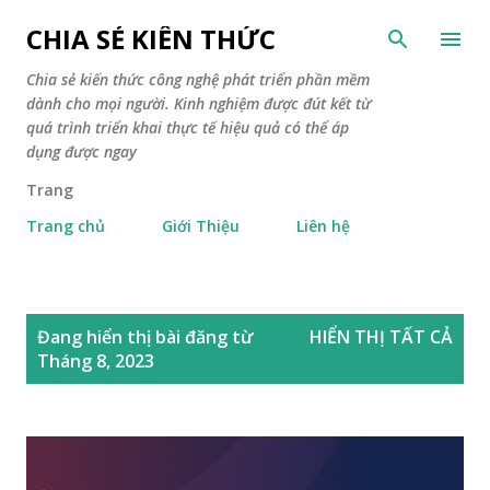
Chuyển đến nội dung chính
CHIA SẺ KIẾN THỨC
Chia sẻ kiến thức công nghệ phát triển phần mềm
dành cho mọi người. Kinh nghiệm được đút kết từ
quá trình triển khai thực tế hiệu quả có thể áp
dụng được ngay
Trang
Trang chủ
Giới Thiệu
Liên hệ
B
Đang hiển thị bài đăng từ
HIỂN THỊ TẤT CẢ
à
Tháng 8, 2023
i
đ
ă
n