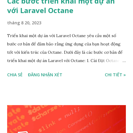
Các bước triển khai một dự án
với Laravel Octane
tháng 8 20, 2023
Triển khai một dự án với Laravel Octane yêu cầu một số
bước cơ bản để đảm bảo rằng ứng dụng của bạn hoạt động
tốt với kiến trúc của Octane. Dưới đây là các bước cơ bản để
triển khai một dự án Laravel với Octane: 1. Cài Đặt Octane
Package Trước hết, bạn cần cài đặt gói Octane cho dự án
CHIA SẺ
ĐĂNG NHẬN XÉT
CHI TIẾT »
Laravel của mình. Điều này có thể thực hiện thông qua
Composer bằng cách chạy lệnh sau trong thư mục gốc của
dự án:luaCopy code composer require laravel/octane --dev
2. Tạo File Octane Configuration Sau khi cài đặt gói Octane,
bạn cần tạo một tệp cấu hình Octane. Bạn có thể tạo tệp này
bằng cách chạy lệnh:Copy code php artisan octane:install
Lệnh trên sẽ tạo ra một tệp octane.php trong thư mục